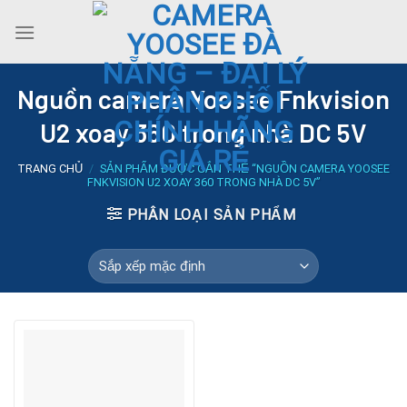
Skip
to
content
Nguồn camera Yoosee Fnkvision
U2 xoay 360 trong nhà DC 5V
TRANG CHỦ
/
SẢN PHẨM ĐƯỢC GẮN THẺ “NGUỒN CAMERA YOOSEE
FNKVISION U2 XOAY 360 TRONG NHÀ DC 5V”
PHÂN LOẠI SẢN PHẨM