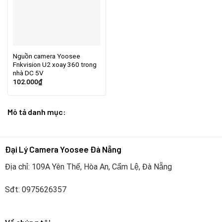
Nguồn camera Yoosee
Fnkvision U2 xoay 360 trong
nhà DC 5V
102.000
₫
Mô tả danh mục:
Đại Lý Camera Yoosee Đà Nẵng
Địa chỉ: 109A Yên Thế, Hòa An, Cẩm Lệ, Đà Nẵng
Sđt: 0975626357