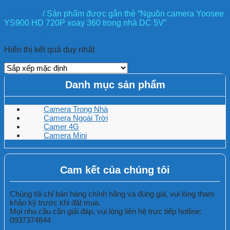
Trang chủ
/
Sản phẩm được gắn thẻ “Nguồn camera Yoosee
YS900 HD 720P xoay 360 trong nhà DC 5V”
Phân loại sản phẩm
Hiển thị kết quả duy nhất
Danh mục sản phẩm
Camera Trong Nhà
Camera Ngoài Trời
Camer 4G
Camera Mini
Cam kết của chúng tôi
Chúng tôi chỉ bán hàng chính hãng và đúng giá, vui lòng tham
khảo kỹ trước khi đặt mua.
Mọi nhu cầu cần giải đáp, vui lòng liên hệ trực tiếp hotline:
0937374844