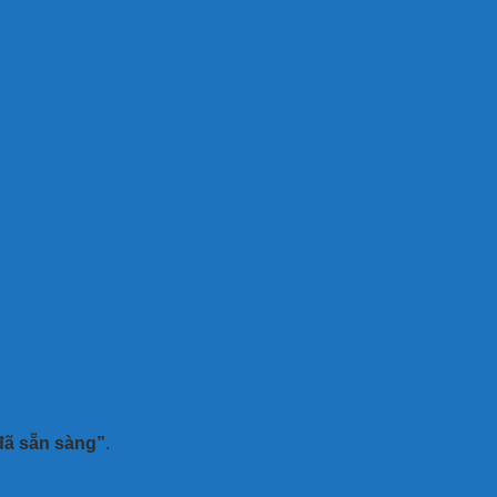
 đã sẵn sàng”
.