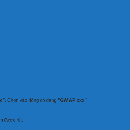
ục”
. Chọn vào dòng có dạng
“GW AP xxx”
em được rồi.