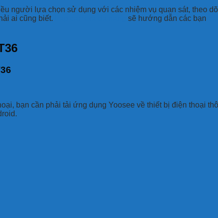
u người lựa chọn sử dụng với các nhiệm vụ quan sát, theo dõi 
ải ai cũng biết.
Lap camera da nang
sẽ hướng dẫn các bạn
cá
T36
T36
oại, bạn cần phải tải ứng dụng Yoosee về thiết bị điện thoại 
roid.