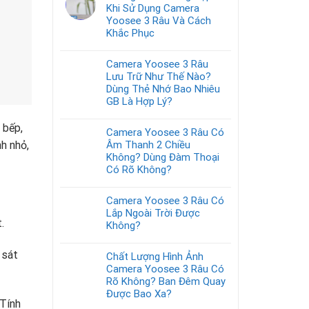
Khi Sử Dụng Camera
Yoosee 3 Râu Và Cách
Khắc Phục
Camera Yoosee 3 Râu
Lưu Trữ Như Thế Nào?
Dùng Thẻ Nhớ Bao Nhiêu
GB Là Hợp Lý?
 bếp,
Camera Yoosee 3 Râu Có
Âm Thanh 2 Chiều
h nhỏ,
Không? Dùng Đàm Thoại
Có Rõ Không?
Camera Yoosee 3 Râu Có
Lắp Ngoài Trời Được
.
Không?
 sát
Chất Lượng Hình Ảnh
Camera Yoosee 3 Râu Có
Rõ Không? Ban Đêm Quay
Được Bao Xa?
 Tính