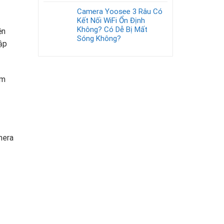
Camera Yoosee 3 Râu Có
Kết Nối WiFi Ổn Định
Không? Có Dễ Bị Mất
ện
Sóng Không?
ập
àm
mera