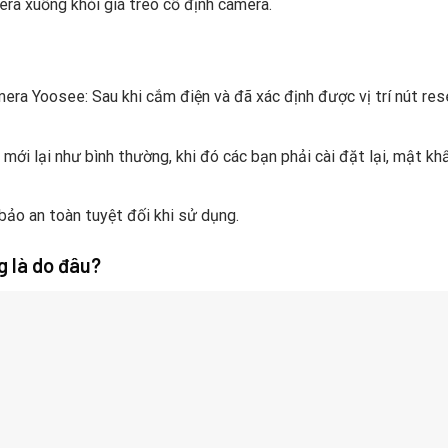
era xuống khỏi giá treo cố định camera.
era Yoosee: Sau khi cắm điện và đã xác định được vị trí nút res
 mới lại như bình thường, khi đó các bạn phải cài đặt lại, mật k
ảo an toàn tuyệt đối khi sử dụng.
 là do đâu?