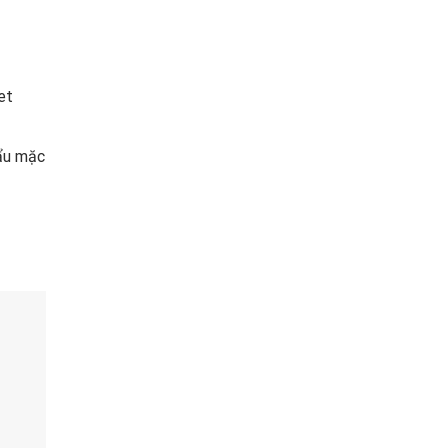
et
hẩu mặc