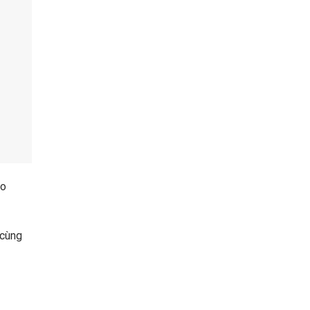
ào
 cùng