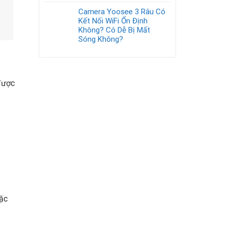
Camera Yoosee 3 Râu Có
Kết Nối WiFi Ổn Định
Không? Có Dễ Bị Mất
Sóng Không?
được
đặc