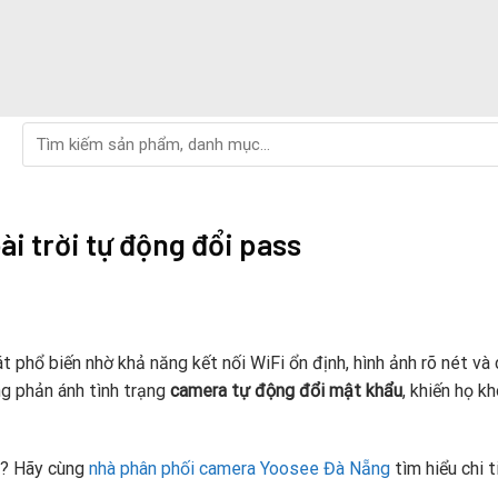
Tìm
kiếm:
i trời tự động đổi pass
át phổ biến nhờ khả năng kết nối WiFi ổn định, hình ảnh rõ nét và
ng phản ánh tình trạng
camera tự động đổi mật khẩu
, khiến họ k
o? Hãy cùng
nhà phân phối camera Yoosee Đà Nẵng
tìm hiểu chi t