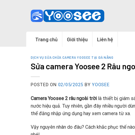
Skip
to
content
Trang chủ
Giới thiệu
Liên hệ
DỊCH VỤ SỬA CHỮA CAMERA YOOSEE TẠI ĐÀ NẴNG
Sửa camera Yoosee 2 Râu ngoà
POSTED ON
02/05/2025
BY
YOOSEE
Camera Yoosee 2 râu ngoài trời
là thiết bị giám s
nước hiệu quả. Tuy nhiên, gần đây nhiều người dù
thể đăng nhập ứng dụng hay xem camera từ xa.
Vậy nguyên nhân do đâu? Cách khắc phục thế nà
nhé!