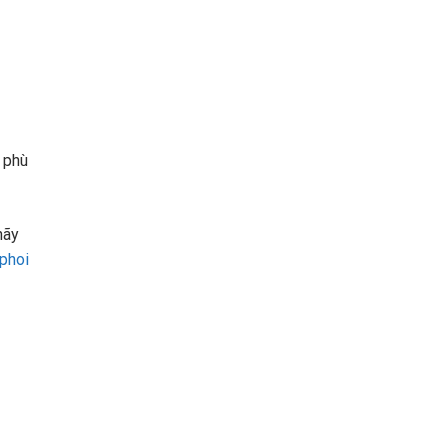
 phù
hãy
phoi