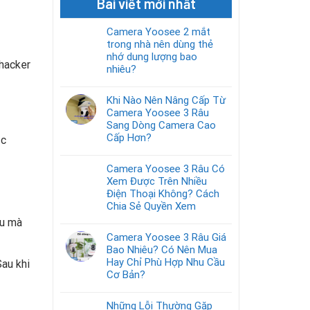
Bài viết mới nhất
Camera Yoosee 2 mắt
trong nhà nên dùng thẻ
nhớ dung lượng bao
 hacker
nhiêu?
Khi Nào Nên Nâng Cấp Từ
Camera Yoosee 3 Râu
Sang Dòng Camera Cao
Cấp Hơn?
ặc
Camera Yoosee 3 Râu Có
Xem Được Trên Nhiều
Điện Thoại Không? Cách
Chia Sẻ Quyền Xem
ẩu mà
Camera Yoosee 3 Râu Giá
Bao Nhiêu? Có Nên Mua
Hay Chỉ Phù Hợp Nhu Cầu
Sau khi
Cơ Bản?
Những Lỗi Thường Gặp