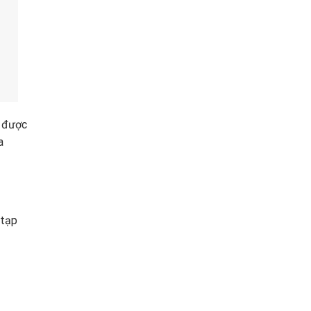
, được
a
 tạp