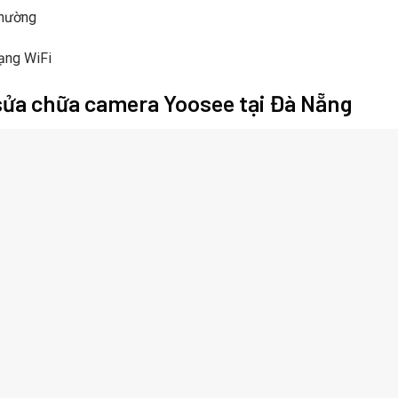
thường
mạng WiFi
sửa chữa camera Yoosee tại Đà Nẵng