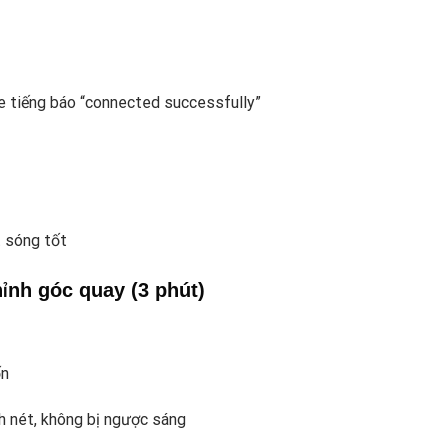
he tiếng báo “connected successfully”
 sóng tốt
hỉnh góc quay (3 phút)
ốn
h nét, không bị ngược sáng