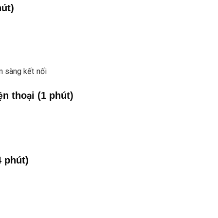
út)
 sàng kết nối
n thoại (1 phút)
4 phút)