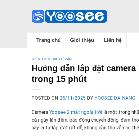
Skip
to
content
Trang chủ
Giới thiệu
Liên hệ
KIẾN THỨC VÀ TƯ VẤN
Hướng dẫn lắp đặt camera Y
trong 15 phút
POSTED ON
25/11/2025
BY
YOOSEE DA NANG
Camera
Yoosee 2 mắt ngoài trời
là một trong nhữ
cả ngày lẫn đêm, báo động chuyển động, đàm thoạ
này là tự lắp đặt rất dễ, không cần thợ vẫn có th