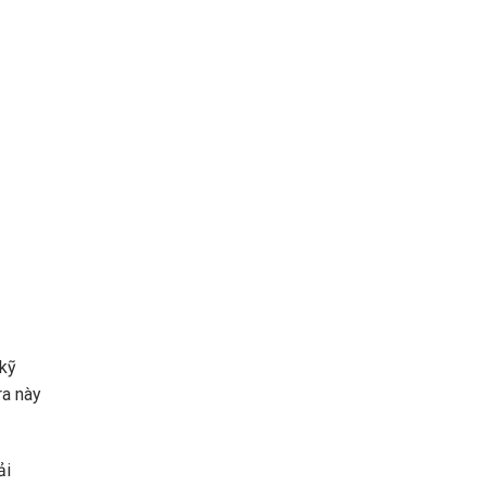
 kỹ
ra này
ải