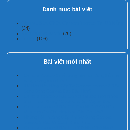
Danh mục bài viết
Dịch Vụ Sửa Chữa Camera Yoosee Tại Đà Nẵng
(34)
Kiến thức và tư vấn
(26)
Tin tức
(106)
Bài viết mới nhất
Camera Yoosee 2 mắt trong nhà nên dùng thẻ nhớ
dung lượng bao nhiêu?
Khi Nào Nên Nâng Cấp Từ Camera Yoosee 3 Râu
Sang Dòng Camera Cao Cấp Hơn?
Camera Yoosee 3 Râu Có Xem Được Trên Nhiều
Điện Thoại Không? Cách Chia Sẻ Quyền Xem
Camera Yoosee 3 Râu Giá Bao Nhiêu? Có Nên
Mua Hay Chỉ Phù Hợp Nhu Cầu Cơ Bản?
Những Lỗi Thường Gặp Khi Sử Dụng Camera
Yoosee 3 Râu Và Cách Khắc Phục
Camera Yoosee 3 Râu Lưu Trữ Như Thế Nào?