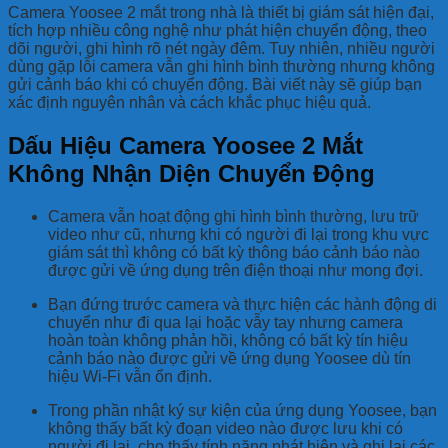
Camera Yoosee 2 mắt trong nhà là thiết bị giám sát hiện đại,
tích hợp nhiều công nghệ như phát hiện chuyển động, theo
dõi người, ghi hình rõ nét ngày đêm. Tuy nhiên, nhiều người
dùng gặp lỗi camera vẫn ghi hình bình thường nhưng không
gửi cảnh báo khi có chuyển động. Bài viết này sẽ giúp bạn
xác định nguyên nhân và cách khắc phục hiệu quả.
Dấu Hiệu Camera Yoosee 2 Mắt
Không Nhận Diện Chuyển Động
Camera vẫn hoạt động ghi hình bình thường, lưu trữ
video như cũ, nhưng khi có người đi lại trong khu vực
giám sát thì không có bất kỳ thông báo cảnh báo nào
được gửi về ứng dụng trên điện thoại như mong đợi.
Bạn đứng trước camera và thực hiện các hành động di
chuyển như đi qua lại hoặc vẫy tay nhưng camera
hoàn toàn không phản hồi, không có bất kỳ tín hiệu
cảnh báo nào được gửi về ứng dụng Yoosee dù tín
hiệu Wi-Fi vẫn ổn định.
Trong phần nhật ký sự kiện của ứng dụng Yoosee, bạn
không thấy bất kỳ đoạn video nào được lưu khi có
người đi lại, cho thấy tính năng phát hiện và ghi lại các