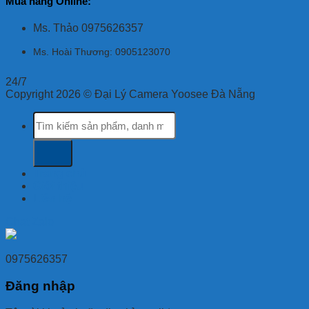
Mua hàng Online:
Ms. Thảo 0975626357
Ms. Hoài Thương: 0905123070
24/7
Copyright 2026 © Đại Lý Camera Yoosee Đà Nẵng
Tìm
kiếm:
Trang chủ
Giới thiệu
Liên hệ
Chat Zalo
0975626357
Đăng nhập