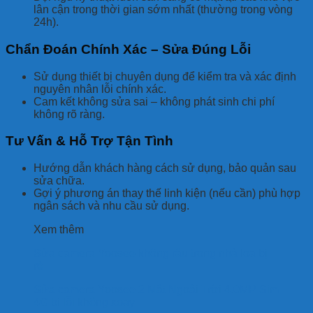
lân cận trong thời gian sớm nhất (thường trong vòng
24h).
Chẩn Đoán Chính Xác – Sửa Đúng Lỗi
Sử dụng thiết bị chuyên dụng để kiểm tra và xác định
nguyên nhân lỗi chính xác.
Cam kết không sửa sai – không phát sinh chi phí
không rõ ràng.
Tư Vấn & Hỗ Trợ Tận Tình
Hướng dẫn khách hàng cách sử dụng, bảo quản sau
sửa chữa.
Gợi ý phương án thay thế linh kiện (nếu cần) phù hợp
ngân sách và nhu cầu sử dụng.
Xem thêm
Sửa camera Yoosee không râu trong nhà loa bị
rè
Sửa camera Yoosee 2 Mắt Ngoài Trời 4.0MP Sim
4G bị lỗi không xoay