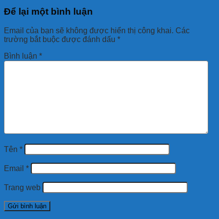
Để lại một bình luận
Email của bạn sẽ không được hiển thị công khai.
Các
trường bắt buộc được đánh dấu
*
Bình luận
*
Tên
*
Email
*
Trang web