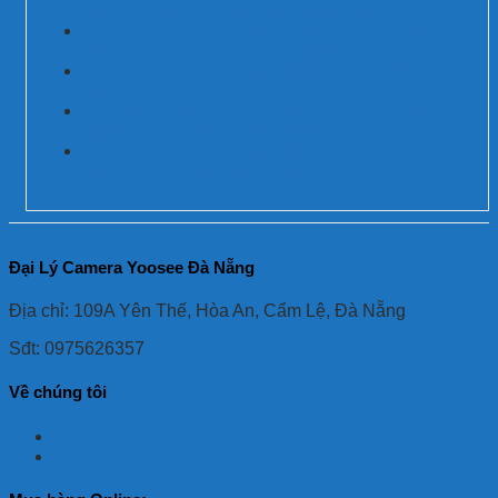
Dùng Thẻ Nhớ Bao Nhiêu GB Là Hợp Lý?
Camera Yoosee 3 Râu Có Âm Thanh 2 Chiều
Không? Dùng Đàm Thoại Có Rõ Không?
Camera Yoosee 3 Râu Có Lắp Ngoài Trời Được
Không?
Chất Lượng Hình Ảnh Camera Yoosee 3 Râu Có
Rõ Không? Ban Đêm Quay Được Bao Xa?
Camera Yoosee 3 Râu Có Kết Nối WiFi Ổn Định
Không? Có Dễ Bị Mất Sóng Không?
Đại Lý Camera Yoosee Đà Nẵng
Địa chỉ: 109A Yên Thế, Hòa An, Cẩm Lệ, Đà Nẵng
Sđt: 0975626357
Về chúng tôi
Liên hệ
Giới thiệu